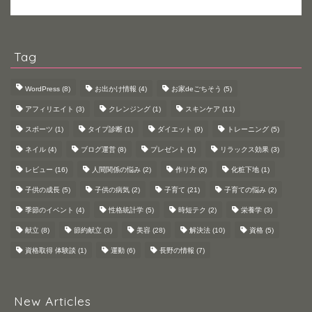
Tag
WordPress
(8)
お出かけ情報
(4)
お家deごちそう
(5)
アフィリエイト
(3)
クレンジング
(1)
スキンケア
(11)
スポーツ
(1)
タイプ診断
(1)
ダイエット
(9)
トレーニング
(5)
ネイル
(4)
ブログ運営
(8)
プレゼント
(1)
リラックス効果
(3)
レビュー
(16)
人間関係の悩み
(2)
作り方
(2)
化粧下地
(1)
子供の成長
(5)
子供の病気
(2)
子育て
(21)
子育ての悩み
(2)
季節のイベント
(4)
性格統計学
(5)
時短テク
(2)
栄養学
(3)
献立
(8)
節約献立
(3)
美容
(28)
解決法
(10)
資格
(5)
資格取得 体験談
(1)
運動
(6)
長野の情報
(7)
New Articles