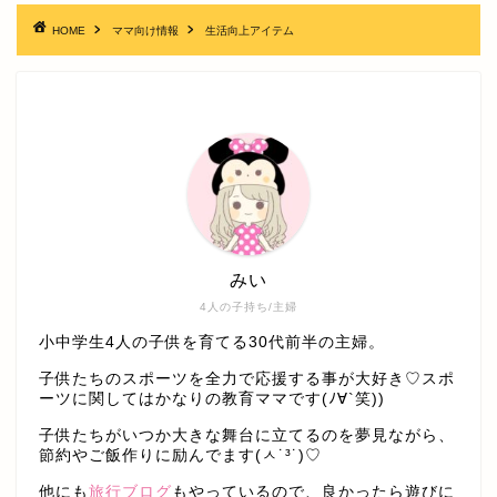
HOME
ママ向け情報
生活向上アイテム
みい
4人の子持ち/主婦
小中学生4人の子供を育てる30代前半の主婦。
子供たちのスポーツを全力で応援する事が大好き♡スポ
ーツに関してはかなりの教育ママです(ﾉ∀`笑))
子供たちがいつか大きな舞台に立てるのを夢見ながら、
節約やご飯作りに励んでます(ㅅ˙³˙)♡
他にも
旅行ブログ
もやっているので、良かったら遊びに