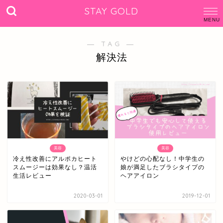
STAY GOLD
― TAG ―
解決法
美容
美容
冷え性改善にアルポカヒート
やけどの心配なし！中学生の
スムージーは効果なし？温活
娘が満足したブラシタイプの
生活レビュー
ヘアアイロン
2020-03-01
2019-12-01