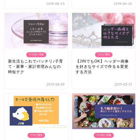
2019-08-25
2019-04-20
ママ向け情報
ブログ運営
新生活もこれでバッチリ♪子育
【JINでもOK】ヘッダー画像
て・家事・家計管理みんなの
を好きなサイズで作る＆変更
時短テク
する方法
2019-04-09
2019-03-31
ブログ運営
ママ向け情報