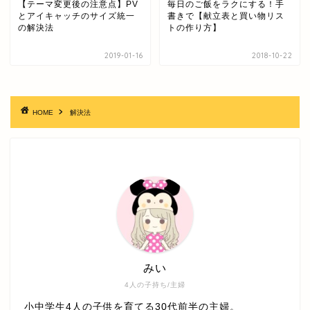
【テーマ変更後の注意点】PV
毎日のご飯をラクにする！手
とアイキャッチのサイズ統一
書きで【献立表と買い物リス
の解決法
トの作り方】
2019-01-16
2018-10-22
HOME
解決法
みい
4人の子持ち/主婦
小中学生4人の子供を育てる30代前半の主婦。