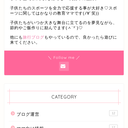
子供たちのスポーツを全力で応援する事が大好き♡スポ
ーツに関してはかなりの教育ママです(ﾉ∀`笑))
子供たちがいつか大きな舞台に立てるのを夢見ながら、
節約やご飯作りに励んでます(ㅅ˙³˙)♡
他にも
旅行ブログ
もやっているので、良かったら遊びに
来てください。
＼ Follow me ／
CATEGORY
12
ブログ運営
17