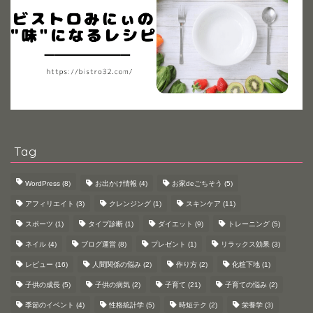
Tag
WordPress
(8)
お出かけ情報
(4)
お家deごちそう
(5)
アフィリエイト
(3)
クレンジング
(1)
スキンケア
(11)
スポーツ
(1)
タイプ診断
(1)
ダイエット
(9)
トレーニング
(5)
ネイル
(4)
ブログ運営
(8)
プレゼント
(1)
リラックス効果
(3)
レビュー
(16)
人間関係の悩み
(2)
作り方
(2)
化粧下地
(1)
子供の成長
(5)
子供の病気
(2)
子育て
(21)
子育ての悩み
(2)
季節のイベント
(4)
性格統計学
(5)
時短テク
(2)
栄養学
(3)