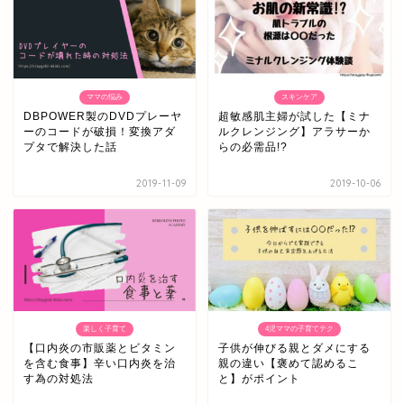
ママの悩み
スキンケア
DBPOWER製のDVDプレーヤ
超敏感肌主婦が試した【ミナ
ーのコードが破損！変換アダ
ルクレンジング】アラサーか
プタで解決した話
らの必需品!?
2019-11-09
2019-10-06
楽しく子育て
4児ママの子育てテク
【口内炎の市販薬とビタミン
子供が伸びる親とダメにする
を含む食事】辛い口内炎を治
親の違い【褒めて認めるこ
す為の対処法
と】がポイント