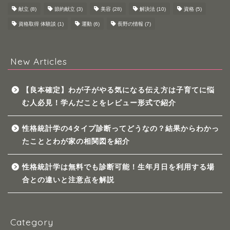
献立
(8)
節約献立
(3)
美容
(28)
解決法
(10)
資格
(5)
資格取得 体験談
(1)
運動
(6)
長野の情報
(7)
New Articles
【良本確定】わが子がやる気になる伝え方は子育てに悩
む人必見！学んだことをレビュー形式で紹介
性格統計学の4タイプ診断ってどうなの？結果からわかっ
たこととわが家の相関図を紹介
性格統計学は無料でも診断可能！生年月日を利用する場
合との違いと注意点を解説
Category