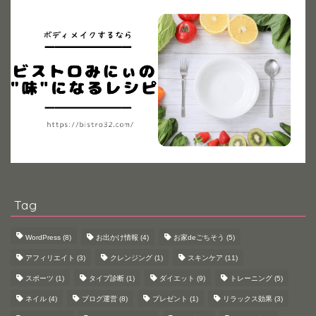
Tag
WordPress
(8)
お出かけ情報
(4)
お家deごちそう
(5)
アフィリエイト
(3)
クレンジング
(1)
スキンケア
(11)
スポーツ
(1)
タイプ診断
(1)
ダイエット
(9)
トレーニング
(5)
ネイル
(4)
ブログ運営
(8)
プレゼント
(1)
リラックス効果
(3)