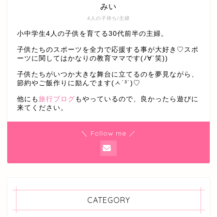
みい
4人の子持ち/主婦
小中学生4人の子供を育てる30代前半の主婦。
子供たちのスポーツを全力で応援する事が大好き♡スポ
ーツに関してはかなりの教育ママです(ﾉ∀`笑))
子供たちがいつか大きな舞台に立てるのを夢見ながら、
節約やご飯作りに励んでます(ㅅ˙³˙)♡
他にも
旅行ブログ
もやっているので、良かったら遊びに
来てください。
＼ Follow me ／
CATEGORY