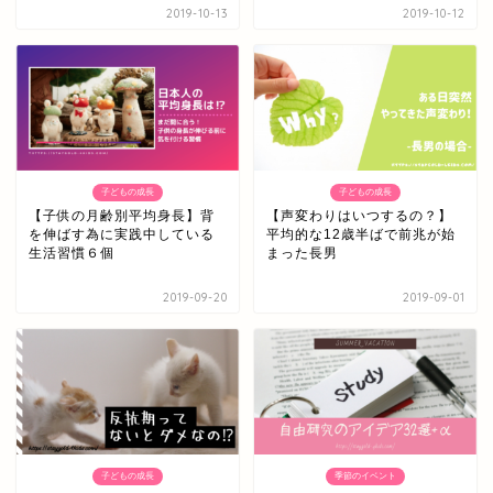
2019-10-13
2019-10-12
子どもの成長
子どもの成長
【子供の月齢別平均身長】背
【声変わりはいつするの？】
を伸ばす為に実践中している
平均的な12歳半ばで前兆が始
生活習慣６個
まった長男
2019-09-20
2019-09-01
子どもの成長
季節のイベント