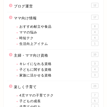
12
ブログ運営
17
ママ向け情報
おすすめ献立や食品
8
ママの悩み
4
時短テク
4
生活向上アイテム
1
10
主婦・ママ向け資格
キレイになれる資格
3
子どもに関する資格
4
家族に活かせる資格
3
23
楽しく子育て
4児ママの子育てテク
7
子どもの成長
5
子育ての悩み
1