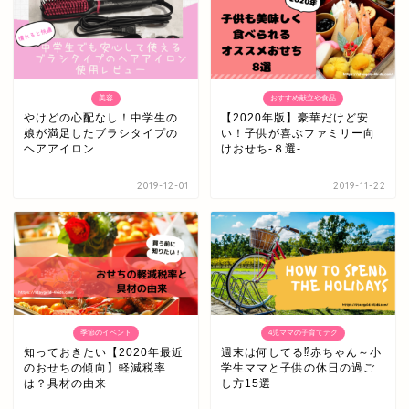
美容
おすすめ献立や食品
やけどの心配なし！中学生の
【2020年版】豪華だけど安
娘が満足したブラシタイプの
い！子供が喜ぶファミリー向
ヘアアイロン
けおせち-８選-
2019-12-01
2019-11-22
季節のイベント
4児ママの子育てテク
知っておきたい【2020年最近
週末は何してる⁉赤ちゃん～小
のおせちの傾向】軽減税率
学生ママと子供の休日の過ご
は？具材の由来
し方15選