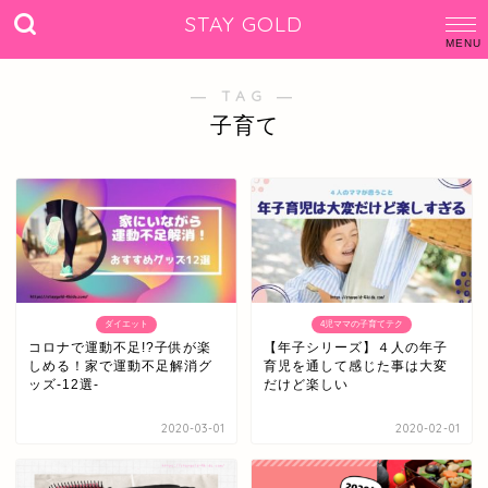
STAY GOLD
― TAG ―
子育て
ダイエット
4児ママの子育てテク
コロナで運動不足!?子供が楽
【年子シリーズ】４人の年子
しめる！家で運動不足解消グ
育児を通して感じた事は大変
ッズ-12選-
だけど楽しい
2020-03-01
2020-02-01