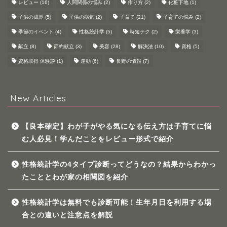
レビュー
(16)
人間関係の悩み
(2)
作り方
(2)
化粧下地
(1)
子供の成長
(5)
子供の病気
(2)
子育て
(21)
子育ての悩み
(2)
季節のイベント
(4)
性格統計学
(5)
時短テク
(2)
栄養学
(3)
献立
(8)
節約献立
(3)
美容
(28)
解決法
(10)
資格
(5)
資格取得 体験談
(1)
運動
(6)
長野の情報
(7)
New Articles
【良本確定】わが子がやる気になる伝え方は子育てに悩
む人必見！学んだことをレビュー形式で紹介
性格統計学の4タイプ診断ってどうなの？結果からわかっ
たこととわが家の相関図を紹介
性格統計学は無料でも診断可能！生年月日を利用する場
合との違いと注意点を解説