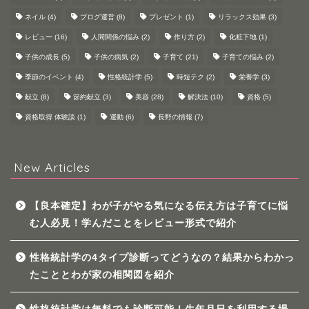
ネイル
(4)
ブログ運営
(8)
プレゼント
(1)
リラックス効果
(3)
レビュー
(16)
人間関係の悩み
(2)
作り方
(2)
化粧下地
(1)
子供の成長
(5)
子供の病気
(2)
子育て
(21)
子育ての悩み
(2)
季節のイベント
(4)
性格統計学
(5)
時短テク
(2)
栄養学
(3)
献立
(8)
節約献立
(3)
美容
(28)
解決法
(10)
資格
(5)
資格取得 体験談
(1)
運動
(6)
長野の情報
(7)
New Articles
【良本確定】わが子がやる気になる伝え方は子育てに悩
む人必見！学んだことをレビュー形式で紹介
性格統計学の4タイプ診断ってどうなの？結果からわかっ
たこととわが家の相関図を紹介