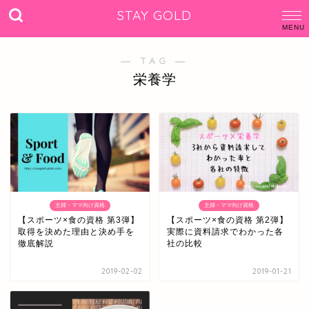
STAY GOLD
― TAG ―
栄養学
主婦・ママ向け資格
主婦・ママ向け資格
【スポーツ×食の資格 第3弾】
【スポーツ×食の資格 第2弾】
取得を決めた理由と決め手を
実際に資料請求でわかった各
徹底解説
社の比較
2019-02-02
2019-01-21