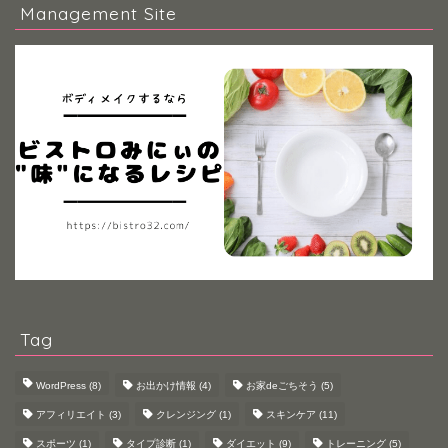
Management Site
Tag
WordPress
(8)
お出かけ情報
(4)
お家deごちそう
(5)
アフィリエイト
(3)
クレンジング
(1)
スキンケア
(11)
スポーツ
(1)
タイプ診断
(1)
ダイエット
(9)
トレーニング
(5)