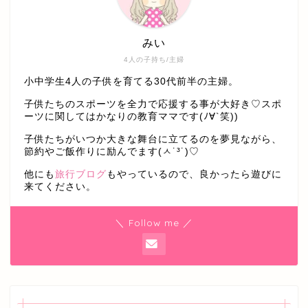
みい
4人の子持ち/主婦
小中学生4人の子供を育てる30代前半の主婦。
子供たちのスポーツを全力で応援する事が大好き♡スポ
ーツに関してはかなりの教育ママです(ﾉ∀`笑))
子供たちがいつか大きな舞台に立てるのを夢見ながら、
節約やご飯作りに励んでます(ㅅ˙³˙)♡
他にも
旅行ブログ
もやっているので、良かったら遊びに
来てください。
＼ Follow me ／