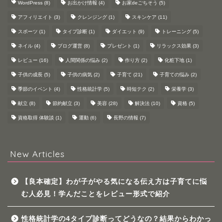
WordPress
(8)
お出かけ情報
(4)
お家deごちそう
(5)
アフィリエイト
(3)
クレンジング
(1)
スキンケア
(11)
スポーツ
(1)
タイプ診断
(1)
ダイエット
(9)
トレーニング
(5)
ネイル
(4)
ブログ運営
(8)
プレゼント
(1)
リラックス効果
(3)
レビュー
(16)
人間関係の悩み
(2)
作り方
(2)
化粧下地
(1)
子供の成長
(5)
子供の病気
(2)
子育て
(21)
子育ての悩み
(2)
季節のイベント
(4)
性格統計学
(5)
時短テク
(2)
栄養学
(3)
献立
(8)
節約献立
(3)
美容
(28)
解決法
(10)
資格
(5)
資格取得 体験談
(1)
運動
(6)
長野の情報
(7)
New Articles
【良本確定】わが子がやる気になる伝え方は子育てに悩
む人必見！学んだことをレビュー形式で紹介
性格統計学の4タイプ診断ってどうなの？結果からわかっ