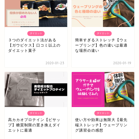
ダイエット
ダイエット
３つのダイエット法がある
簡単すぎるストレッチ【ウェ
【ガウビケス】口コミ以上の
ーブリング】色の違いは最適
ダイエット菓子
な場所の違い
2020-01-23
2020-01-19
ダイエット
ダイエット
高カカオプロテイン【ビサッ
使い方や効果は無限大【最先
プ】糖質制限の置き換えダイ
端ストレッチ】ウェーブリン
エットに最適
グ講習会の感想