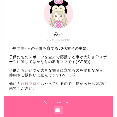
みい
4人の子持ち/主婦
小中学生4人の子供を育てる30代前半の主婦。
子供たちのスポーツを全力で応援する事が大好き♡スポ
ーツに関してはかなりの教育ママです(ﾉ∀`笑))
子供たちがいつか大きな舞台に立てるのを夢見ながら、
節約やご飯作りに励んでます(ㅅ˙³˙)♡
他にも
旅行ブログ
もやっているので、良かったら遊びに
来てください。
＼ Follow me ／