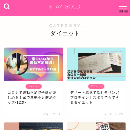
STAY GOLD
― CATEGORY ―
ダイエット
ダイエット
ダイエット
コロナで運動不足!?子供が楽
デザート感覚で飲むモリンガ
しめる！家で運動不足解消グ
プロテイン！ズボラでもでき
ッズ-12選-
るダイエット
2020-03-01
2020-02-25