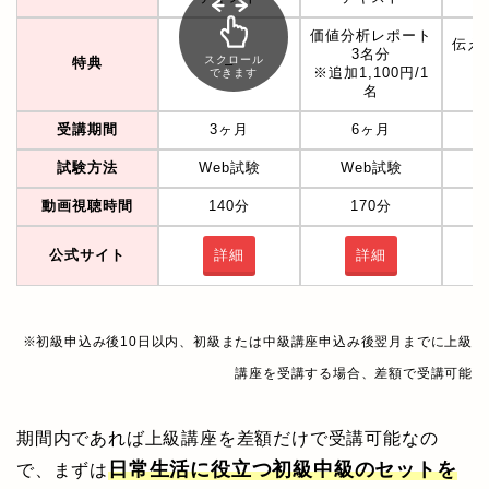
価値分析レポート
伝え
3名分
スクロール
特典
–
※追加1,100円/1
できます
※
名
受講期間
3ヶ月
6ヶ月
試験方法
Web試験
Web試験
動画視聴時間
140分
170分
公式サイト
詳細
詳細
※初級申込み後10日以内、初級または中級講座申込み後翌月までに上級
講座を受講する場合、差額で受講可能
期間内であれば上級講座を差額だけで受講可能なの
日常生活に役立つ初級中級のセットを
で、まずは