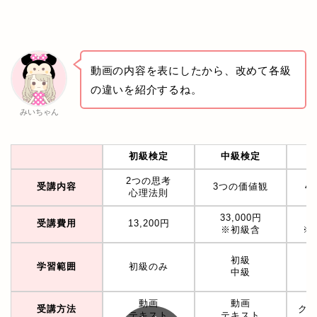
動画の内容を表にしたから、改めて各級
の違いを紹介するね。
みいちゃん
初級検定
中級検定
2つの思考
受講内容
3つの価値観
4
心理法則
33,000円
受講費用
13,200円
※初級含
※
初級
学習範囲
初級のみ
中級
動画
動画
受講方法
ク
テキスト
テキスト