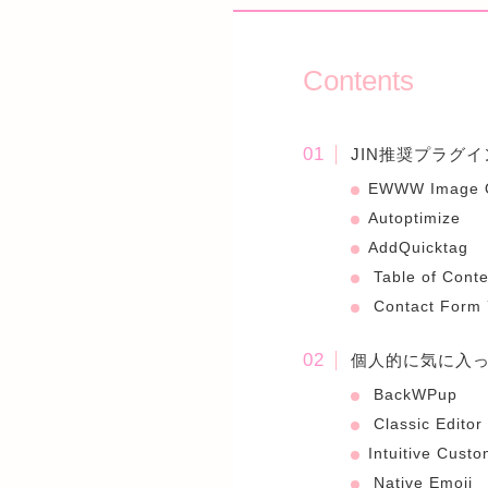
Contents
JIN推奨プラグイ
EWWW Image O
Autoptimize
AddQuicktag
Table of Conte
Contact Form 
個人的に気に入
BackWPup
Classic Editor
Intuitive Cust
Native Emoji