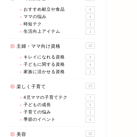
おすすめ献立や食品
8
ママの悩み
4
時短テク
4
生活向上アイテム
1
主婦・ママ向け資格
10
キレイになれる資格
3
子どもに関する資格
4
家族に活かせる資格
3
楽しく子育て
23
4児ママの子育てテク
7
子どもの成長
5
子育ての悩み
1
季節のイベント
6
美容
32