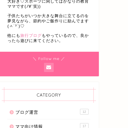
大好き♡スポーツに関してはかなりの教育
ママです(ﾉ∀`笑))
子供たちがいつか大きな舞台に立てるのを
夢見ながら、節約やご飯作りに励んでます
(ㅅ˙³˙)♡
他にも
旅行ブログ
もやっているので、良か
ったら遊びに来てください。
＼ Follow me ／
CATEGORY
ブログ運営
12
ママ向け情報
17