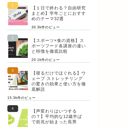
【１日で終わる？自由研究
まとめ】学年ごとにおすす
めのテーマ32選
30.3k件のビュー
【スポーツ×食の資格】ス
ポーツフード各講座の違い
と特徴を徹底比較
20.1k件のビュー
【寝るだけでほぐれる】ウ
ェーブ ストレッチリング
の驚きの効果と使い方を徹
底解説
15.3k件のビュー
【声変わりはいつする
の？】平均的な12歳半ば
で前兆が始まった長男