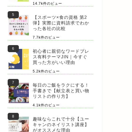
14.7k件のビュー
【スポーツ×食の資格 第2
弾】実際に資料請求でわか
った各社の比較
7.7k件のビュー
初心者に親切なワードプレ
ス有料テーマJIN｜今すぐ
買った方がいい理由
5.2k件のビュー
毎日のご飯をラクにする！
手書きで【献立表と買い物
リストの作り方】
4.1k件のビュー
趣味ならこれで十分【ユー
キャンのネイリスト講座】
がオススメな理由