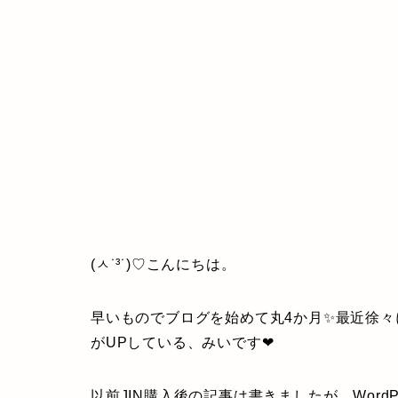
(ㅅ˙³˙)♡こんにちは。
早いものでブログを始めて丸4か月✨最近徐
がUPしている、みいです❤
以前JIN購入後の記事は書きましたが、Word