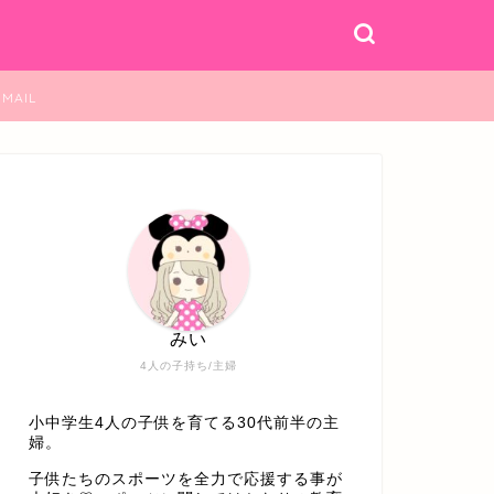
MAIL
みい
4人の子持ち/主婦
小中学生4人の子供を育てる30代前半の主
婦。
子供たちのスポーツを全力で応援する事が