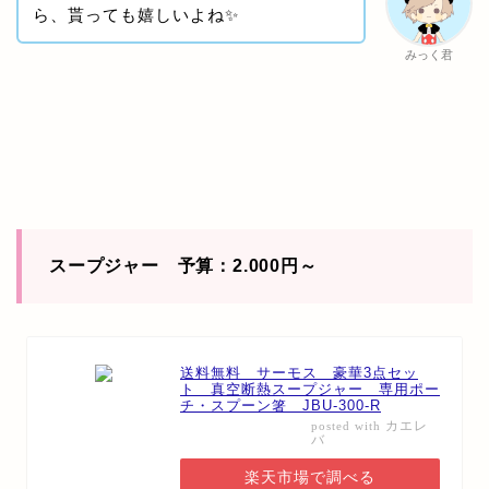
ら、貰っても嬉しいよね✨
みっく君
スープジャー 予算：2.000円～
送料無料 サーモス 豪華3点セッ
ト 真空断熱スープジャー 専用ポー
チ・スプーン箸 JBU-300-R
カエレ
posted with
バ
楽天市場で調べる