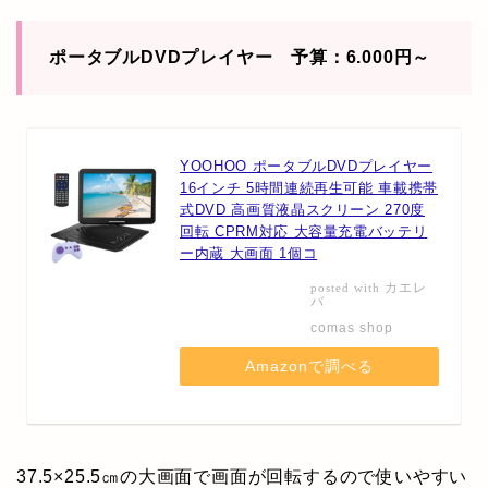
ポータブルDVDプレイヤー 予算：6.000円～
YOOHOO ポータブルDVDプレイヤー
16インチ 5時間連続再生可能 車載携帯
式DVD 高画質液晶スクリーン 270度
回転 CPRM対応 大容量充電バッテリ
ー内蔵 大画面 1個コ
カエレ
posted with
バ
comas shop
Amazonで調べる
37.5×25.5㎝の大画面で画面が回転するので使いやすい