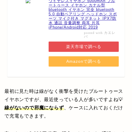
ワイヤレスイヤホン 5000mAh ブル
ートゥース イヤホン カナル型
bluetooth イヤホン 完全 bluetooth
5.0 自動ペアリング ヘッドホン スポ
ーツ マイク付き マグネット IPX7防
水 通話 音量調整 両耳 片耳
iPhone/Android対応 2019
カエレ
posted with
バ
楽天市場で調べる
Amazonで調べる
最初に見た時は線がなく衝撃を受けたブルートゥース
イヤホンですが、最近使っている人が多いですよね💡
線がないので邪魔にならず
、ケースに入れておくだけ
で充電もできます。