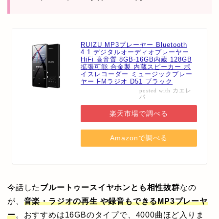
RUIZU MP3プレーヤー Bluetooth
4.1 デジタルオーディオプレーヤー
HiFi 高音質 8GB-16GB内蔵 128GB
拡張可能 合金製 内蔵スピーカー ボ
イスレコーダー ミュージックプレー
ヤー FMラジオ D51 ブラック
カエレ
posted with
バ
楽天市場で調べる
Amazonで調べる
今話した
ブルートゥースイヤホンとも相性抜群
なの
が、
音楽・ラジオの再生 や録音もできるMP3プレーヤ
ー
。おすすめは16GBのタイプで、4000曲ほど入りま