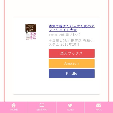
本気で稼ぎたい人のためのア
フィリエイト大全
ヨメレバ
posted with
土屋周太郎/右田正彦 秀和シ
ステム 2016年10月
楽天ブックス
Amazon
Kindle
7net
今から始めよう！と思っている方には「こんな
HOME
SITE MAP
Twitter
MAIL