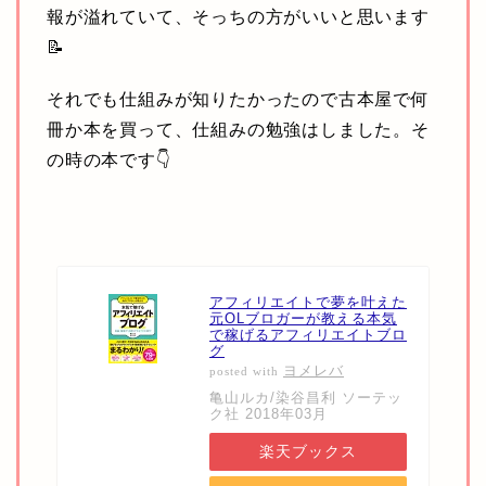
報が溢れていて、そっちの方がいいと思います
📝
それでも仕組みが知りたかったので古本屋で何
冊か本を買って、仕組みの勉強はしました。そ
の時の本です👇
アフィリエイトで夢を叶えた
元OLブロガーが教える本気
で稼げるアフィリエイトブロ
グ
ヨメレバ
posted with
亀山ルカ/染谷昌利 ソーテッ
ク社 2018年03月
楽天ブックス