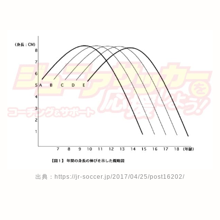
出典：https://jr-soccer.jp/2017/04/25/post16202/