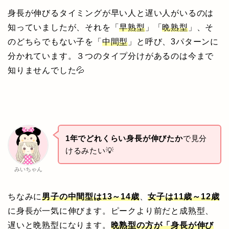
身長が伸びるタイミングが早い人と遅い人がいるのは
知っていましたが、それを「
早熟型
」「
晩熟型
」、
そ
のどちらでもない子を「
中間型
」と呼び、3パターンに
分かれています。３つの
タイプ分けがあるのは今まで
知りませんでした💦
1年でどれくらい身長が伸びたか
で見分
けるみたい💡
みいちゃん
ちなみに
男子の中間型は13～14歳
、
女子は11歳～12歳
に身長が一気に伸びます。ピークより前だと成熟型、
遅いと晩熟型になります。
晩熟型の方が「身長が伸び