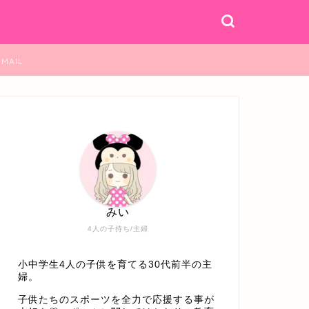
MAIL
みい
4人の子持ち/主婦
小中学生4人の子供を育てる30代前半の主
婦。
子供たちのスポーツを全力で応援する事が