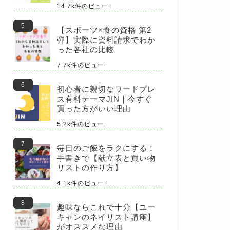
14.7k件のビュー
【スポーツ×食の資格 第2
弾】実際に資料請求でわか
った各社の比較
7.7k件のビュー
初心者に親切なワードプレ
ス有料テーマJIN｜今すぐ
買った方がいい理由
5.2k件のビュー
毎日のご飯をラクにする！
手書きで【献立表と買い物
リストの作り方】
4.1k件のビュー
趣味ならこれで十分【ユー
キャンのネイリスト講座】
がオススメな理由