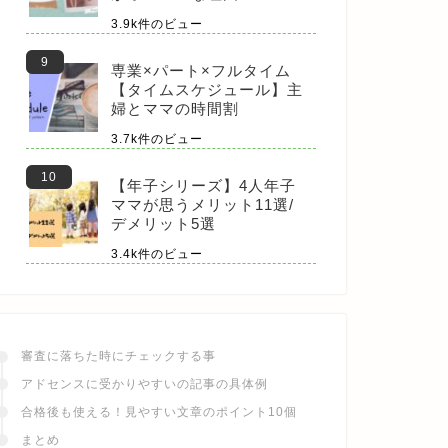
3.9k件のビュー
専業×パート×フルタイム
【タイムスケジュール】主
婦とママの時間割
3.7k件のビュー
【年子シリーズ】4人年子
ママが思うメリット11選/
デメリット5選
3.4k件のビュー
審査に落ちた時にチェックする事
アドセンスに受かりやすいの記事の具体例
合格後も使える！見やすい文章のポイント10個
まとめ