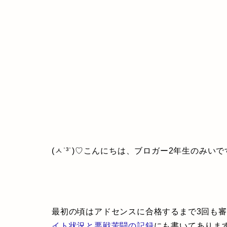
(ㅅ˙³˙)♡こんにちは、ブロガー2年生のみいで
最初の頃はアドセンスに合格するまで3回も審
イト状況と悪戦苦闘の記録
にも書いてありま