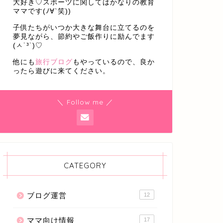
大好き♡スポーツに関してはかなりの教育
ママです(ﾉ∀`笑))
子供たちがいつか大きな舞台に立てるのを
夢見ながら、節約やご飯作りに励んでます
(ㅅ˙³˙)♡
他にも
旅行ブログ
もやっているので、良か
ったら遊びに来てください。
＼ Follow me ／
CATEGORY
ブログ運営
12
ママ向け情報
17