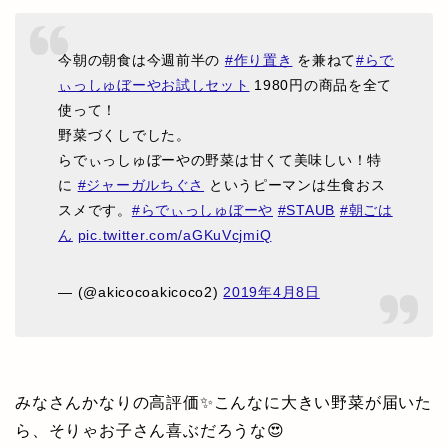
今朝の朝食は今週前半の
#作り置き
を兼ねて
#らで
ぃっしゅぼーやお試しセット
1980円の商品を全て
使って！
野菜づくしでした。
らでぃっしゅぼーやの野菜は甘くて美味しい！特
に
#ジャーガルちぐさ
というピーマンは生食おス
スメです。
#らでぃっしゅぼーや
#STAUB
#朝ごは
ん
pic.twitter.com/aGKuVcjmiQ
— (@akicocoakicoco2)
2019年4月8日
みなさんかなりの高評価✨こんなに大きい野菜が届いた
ら、そりゃお子さん喜ぶだろうな😍