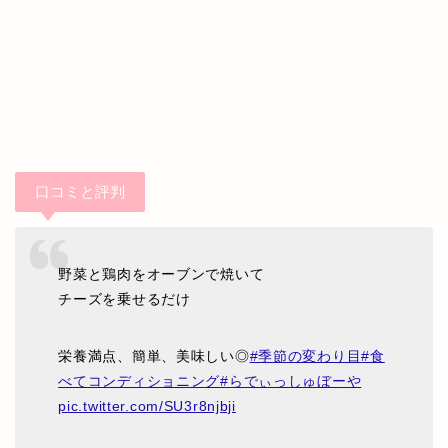
口コミと評判
野菜と鶏肉をオーブンで焼いて
チーズを乗せるだけ
栄養満点、簡単、美味しい◎
#季節の変わり目
#食
べてコンディショニング
#らでぃっしゅぼーや
pic.twitter.com/SU3r8njbji