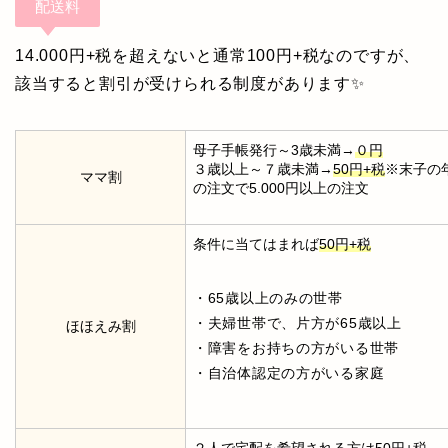
配送料
14.000円+税を超えないと
通常100円+税なのですが、
該当すると割引が受けられる制度があります✨
母子手帳発行～3歳未満→
０円
３歳以上～７歳未満→
50円+税
※末子の
ママ割
の注文で5.000円以上の注文
条件に当てはまれば
50円+税
・65歳以上のみの世帯
・夫婦世帯で、片方が65歳以上
ほほえみ割
・障害をお持ちの方がいる世帯
・自治体認定の方がいる家庭
２人で宅配を希望される方は
50円+税