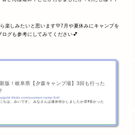
ら楽しみたいと思います💛7月や夏休みにキャンプを
ログも参考にしてみてください💕
年最新版！岐阜県【夕森キャンプ場】3回も行った
？
staygold-4kids.com/yuumori-camp-3rd/
こんにちは、みいです。 みなさんは連休何かしましたか😍❓長かった