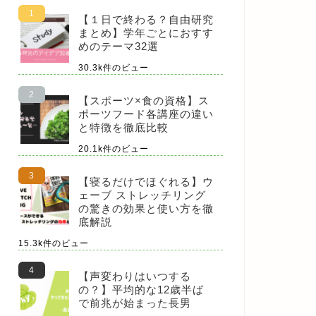
【１日で終わる？自由研究
まとめ】学年ごとにおすす
めのテーマ32選
30.3k件のビュー
【スポーツ×食の資格】ス
ポーツフード各講座の違い
と特徴を徹底比較
20.1k件のビュー
【寝るだけでほぐれる】ウ
ェーブ ストレッチリング
の驚きの効果と使い方を徹
底解説
15.3k件のビュー
【声変わりはいつする
の？】平均的な12歳半ば
で前兆が始まった長男