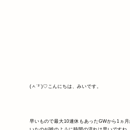
(ㅅ˙³˙)♡こんにちは、みいです。
早いもので最大10連休もあったGWから1ヵ
いたのが嘘のように時間の流れは早いですね