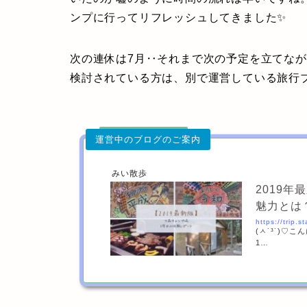
ンプに行ってリフレッシュしてきました✨
次の連休は7月‥それまで次の予定を立てなが
検討されている方は、別で運営している旅行ブ
みい散歩
2019
魅力とは
https://trip.
(ㅅ˙³˙)♡
1…