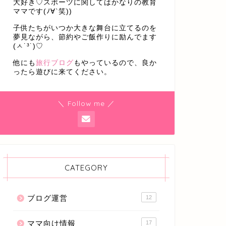
大好き♡スポーツに関してはかなりの教育
ママです(ﾉ∀`笑))
子供たちがいつか大きな舞台に立てるのを
夢見ながら、節約やご飯作りに励んでます
(ㅅ˙³˙)♡
他にも
旅行ブログ
もやっているので、良か
ったら遊びに来てください。
＼ Follow me ／
CATEGORY
ブログ運営
12
ママ向け情報
17