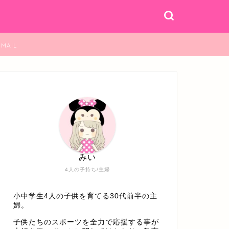
MAIL
みい
4人の子持ち/主婦
小中学生4人の子供を育てる30代前半の主
婦。
子供たちのスポーツを全力で応援する事が