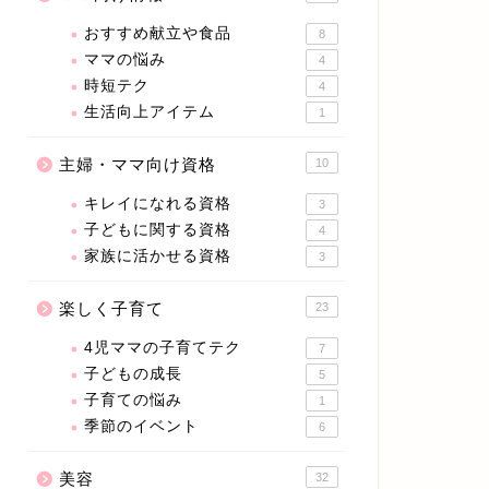
おすすめ献立や食品
8
ママの悩み
4
時短テク
4
生活向上アイテム
1
主婦・ママ向け資格
10
キレイになれる資格
3
子どもに関する資格
4
家族に活かせる資格
3
楽しく子育て
23
4児ママの子育てテク
7
子どもの成長
5
子育ての悩み
1
季節のイベント
6
美容
32